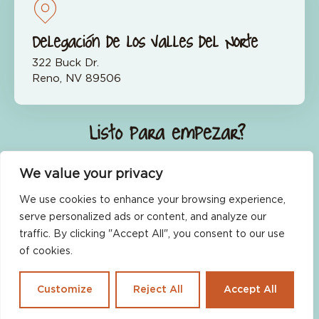
Delegación de los Valles del Norte
322 Buck Dr.
Reno, NV 89506
¿Listo para empezar?
Únete ahora
We value your privacy
We use cookies to enhance your browsing experience,
serve personalized ads or content, and analyze our
traffic. By clicking "Accept All", you consent to our use
of cookies.
Política de no discriminación
Condiciones de uso
Declaración de confidencialidad
Customize
Reject All
Accept All
Mapa del sitio
Accesibilidad
Español