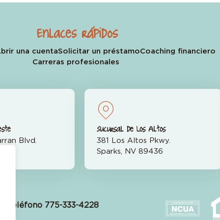
Enlaces rápidos
brir una cuenta
Solicitar un préstamo
Coaching financiero
Carreras profesionales
este
Sucursal de Los Altos
rran Blvd.
381 Los Altos Pkwy.
523
Sparks, NV 89436
Teléfono 775-333-4228