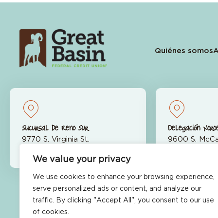
Quiénes somos
A
Sucursal de Reno Sur
Delegación Noro
9770 S. Virginia St.
9600 S. McCa
Reno, NV 89511
Reno, NV 89
We value your privacy
We use cookies to enhance your browsing experience,
serve personalized ads or content, and analyze our
traffic. By clicking "Accept All", you consent to our use
¿Listo para empezar?
of cookies.