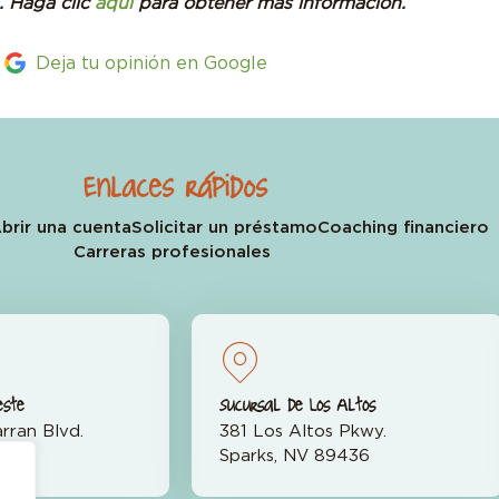
. Haga clic
aquí
para obtener más información.
Deja tu opinión en Google
Enlaces rápidos
brir una cuenta
Solicitar un préstamo
Coaching financiero
Carreras profesionales
este
Sucursal de Los Altos
rran Blvd.
381 Los Altos Pkwy.
523
Sparks, NV 89436