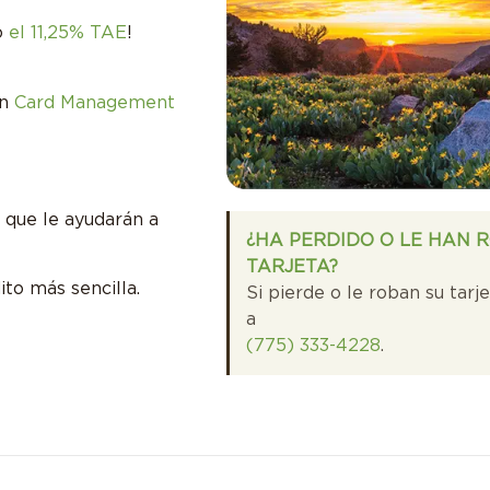
mo
el 11,25% TAE
!
on
Card Management
 que le ayudarán a
¿HA PERDIDO O LE HAN 
TARJETA?
ito más sencilla.
Si pierde o le roban su tarj
a
(775) 333-4228
.