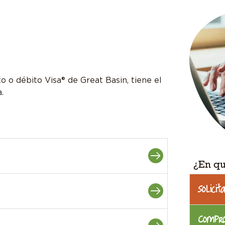
o o débito Visa® de Great Basin, tiene el
.
¿En q
Solicit
Compro