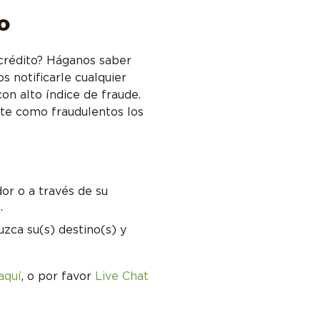
o
o crédito? Háganos saber
s notificarle cualquier
on alto índice de fraude.
te como fraudulentos los
or o a través de su
.
uzca su(s) destino(s) y
aquí
, o por favor
Live Chat