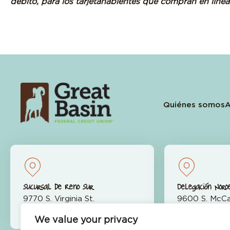
débito, para los tarjetahabientes que compran en línea
Quiénes somos
A
Sucursal de Reno Sur
Delegación Noro
9770 S. Virginia St.
9600 S. McCa
Reno, NV 89511
Reno, NV 89
We value your privacy