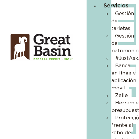
Servicios
Gestión
de
tarjetas
Gestión
de
patrimonio
#JustAsk
Banca
en línea y
aplicación
móvil
Zelle
Herramie
presupuest
Protecci
frente al
robo de