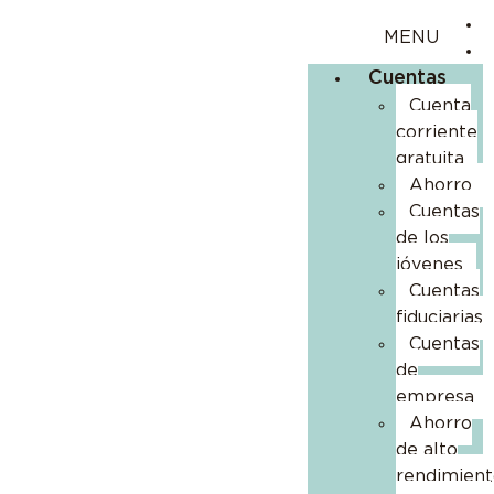
Cuentas
Cuenta
corriente
gratuita
Ahorro
Cuentas
de los
jóvenes
Cuentas
fiduciarias
Cuentas
de
empresa
Ahorro
de alto
rendimient