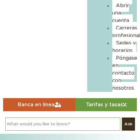
Abrir
una
cuenta
Carreras
profesiona
Sedes y
horarios
Póngase
en
contacto
con
nosotros
Banca en línea
Tarifas y tasas
Ask