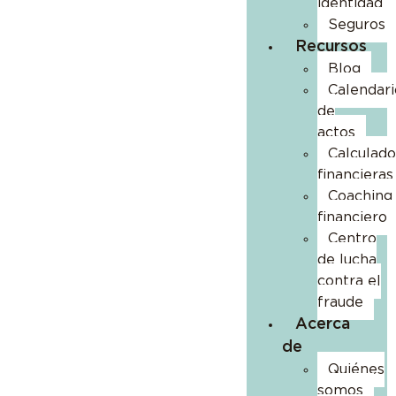
identidad
Seguros
Recursos
Blog
Calendari
de
actos
Calculado
financieras
Coaching
financiero
Centro
de lucha
contra el
fraude
Acerca
de
Quiénes
somos