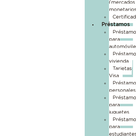
(mercados
monetarios
Certifica
Préstamos
Préstamo
para
automóvile
Préstamo
vivienda
Tarjetas
Visa
Préstamo
personales
Préstamo
para
juguetes
Préstamo
para
estudiante