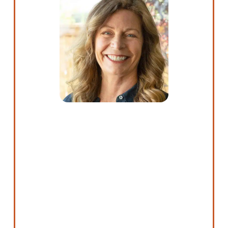
Hola, soy Kathy McAlpine. Soy nativa de
Nevada y mi deseo es ayudar a otros
nevadenses a crear riqueza a través de la
propiedad de la vivienda. Estoy encantada de
poder ayudar a otros miembros de Great
Basin. Ya sea que esté buscando comprar una
casa o refinanciar su préstamo actual, estoy
aquí para asegurarme de que tenga una
experiencia hipotecaria excepcional. He