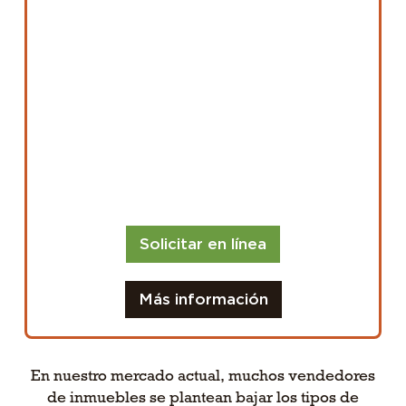
estado ayudando a los propietarios de
viviendas por más de 25 años y me han dicho
que tengo una capacidad única para
identificar los obstáculos, encontrar
soluciones y educar a los clientes a lo largo
del camino. Me encantaría tener la
oportunidad de ayudarle a usted también.
NMLS# 557154 | Mason-McDuffie Mortgage
Corp.
Solicitar en línea
Más información
En nuestro mercado actual, muchos vendedores
de inmuebles se plantean bajar los tipos de