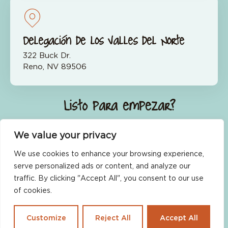
Delegación de los Valles del Norte
322 Buck Dr.
Reno, NV 89506
¿Listo para empezar?
Únete ahora
We value your privacy
We use cookies to enhance your browsing experience,
serve personalized ads or content, and analyze our
traffic. By clicking "Accept All", you consent to our use
of cookies.
Política de no discriminación
Condiciones de uso
Declaración de confidencialidad
Customize
Reject All
Accept All
Mapa del sitio
Accesibilidad