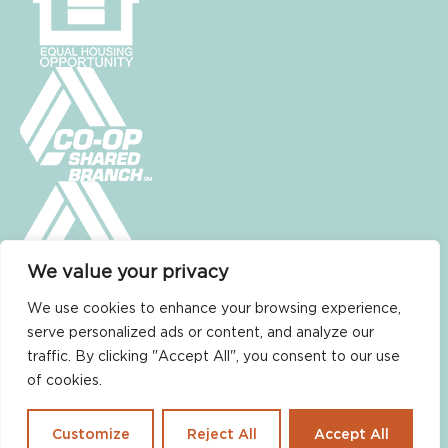
We value your privacy
We use cookies to enhance your browsing experience,
serve personalized ads or content, and analyze our
traffic. By clicking "Accept All", you consent to our use
of cookies.
Política de no discriminación
Condiciones de uso
Declaración de confidencialidad
Customize
Reject All
Accept All