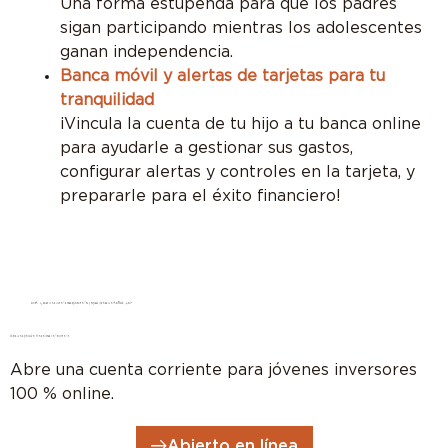
Una forma estupenda para que los padres
sigan participando mientras los adolescentes
ganan independencia.
Banca móvil y alertas de tarjetas para tu
tranquilidad
¡Vincula la cuenta de tu hijo a tu banca online
para ayudarle a gestionar sus gastos,
configurar alertas y controles en la tarjeta, y
prepararle para el éxito financiero!
*
¡ADEMÁS, abre una cuenta para adolescentes y podrás ganar un MacBook NEO!
Toma una decisión financiera inteligente.
Abre una cuenta corriente para jóvenes inversores
100 % online.
Abierto en línea